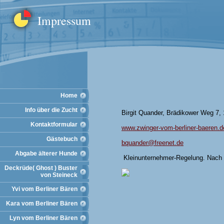
Impressum
Home
Info über die Zucht
Birgit Quander, Brädikower Weg 7,
Kontaktformular
www.zwinger-vom-berliner-baeren.d
Gästebuch
bquander@freenet.de
Abgabe älterer Hunde
Kleinunternehmer-Regelung. Nach 
Deckrüde( Ghost ) Buster
von Steineck
Yvi vom Berliner Bären
Kara vom Berliner Bären
Lyn vom Berliner Bären