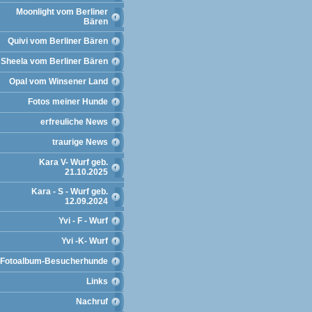
Moonlight vom Berliner
Bären
Quivi vom Berliner Bären
Sheela vom Berliner Bären
Opal vom Winsener Land
Fotos meiner Hunde
erfreuliche News
traurige News
Kara V- Wurf geb.
21.10.2025
Kara - S - Wurf geb.
12.09.2024
Yvi - F - Wurf
Yvi -K- Wurf
Fotoalbum-Besucherhunde
Links
Nachruf