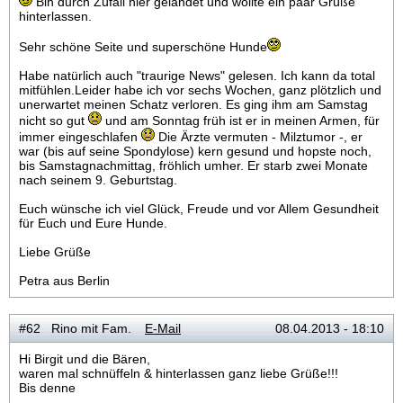
Bin durch Zufall hier gelandet und wollte ein paar Grüße
hinterlassen.
Sehr schöne Seite und superschöne Hunde
Habe natürlich auch "traurige News" gelesen. Ich kann da total
mitfühlen.Leider habe ich vor sechs Wochen, ganz plötzlich und
unerwartet meinen Schatz verloren. Es ging ihm am Samstag
nicht so gut
und am Sonntag früh ist er in meinen Armen, für
immer eingeschlafen
Die Ärzte vermuten - Milztumor -, er
war (bis auf seine Spondylose) kern gesund und hopste noch,
bis Samstagnachmittag, fröhlich umher. Er starb zwei Monate
nach seinem 9. Geburtstag.
Euch wünsche ich viel Glück, Freude und vor Allem Gesundheit
für Euch und Eure Hunde.
Liebe Grüße
Petra aus Berlin
#62 Rino mit Fam.
E-Mail
08.04.2013 - 18:10
Hi Birgit und die Bären,
waren mal schnüffeln & hinterlassen ganz liebe Grüße!!!
Bis denne