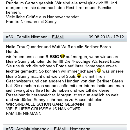
Runde im Garten gespielt. Wir sind alle total glücklich!!!! Und
morgen lernt sie dann noch den Rest ihrer neuen Familie
kennen.
Viele liebe Grüße aus Hannover sendet
Familie Niemann mit Sunny
#66 Familie Niemann
E-Mail
09.08.2013 - 17:12
Hallo Frau Quander und Wuff Wuff an alle Berliner Bären
Hunde,
wir freuen uns schon
RIESIG
auf morgen, wenn wir unsere
kleine Sunny abholen dürfen!!!! Die 4-wöchige Wartezeit haben
Sie uns durch die schönen Fotos auf Ihrer Homepage etwas
leichter gemacht. So konnten wir immer schauen
was unsere
kleine Sunny macht und wie viel Spaß
sie mit ihren
Geschwistern und den anderen Hunden von den Berliner Bären
hat. Sie machen das soooo schön mit der Internetseite und man
sieht wie gut es Ihre Hunde haben und wie toll die kleine
Rasselbande heranwächst. Morgen ist es nun endlich so weit
und wir dürfen Sunny in ihr neues zu Hause abholen.
WIR SIND ALLE SCHON GANZ GESPANNT!!!!
VIELE LIEBE GRÜSSE AUS HANNOVER
FAMILIE NIEMANN
#65 Arminia Manegold
E-Mail
Homepage