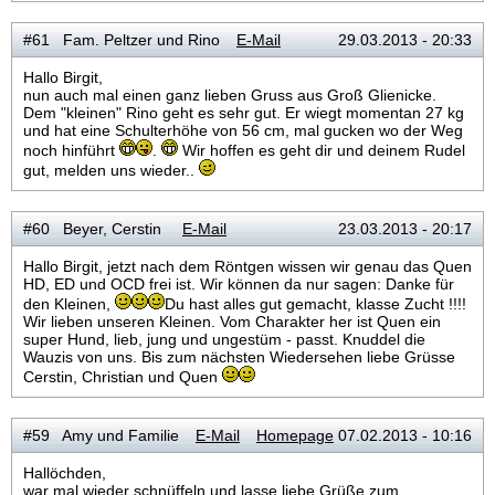
#61 Fam. Peltzer und Rino
E-Mail
29.03.2013 - 20:33
Hallo Birgit,
nun auch mal einen ganz lieben Gruss aus Groß Glienicke.
Dem "kleinen" Rino geht es sehr gut. Er wiegt momentan 27 kg
und hat eine Schulterhöhe von 56 cm, mal gucken wo der Weg
noch hinführt
.
Wir hoffen es geht dir und deinem Rudel
gut, melden uns wieder..
#60 Beyer, Cerstin
E-Mail
23.03.2013 - 20:17
Hallo Birgit, jetzt nach dem Röntgen wissen wir genau das Quen
HD, ED und OCD frei ist. Wir können da nur sagen: Danke für
den Kleinen,
Du hast alles gut gemacht, klasse Zucht !!!!
Wir lieben unseren Kleinen. Vom Charakter her ist Quen ein
super Hund, lieb, jung und ungestüm - passt. Knuddel die
Wauzis von uns. Bis zum nächsten Wiedersehen liebe Grüsse
Cerstin, Christian und Quen
#59 Amy und Familie
E-Mail
Homepage
07.02.2013 - 10:16
Hallöchden,
war mal wieder schnüffeln und lasse liebe Grüße zum