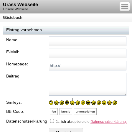
—
Urass Webseite
—
—
Unsere Webseite
Gästebuch
Eintrag vornehmen
Name:
E-Mail:
Homepage:
Beitrag:
Smileys:
BB-Code:
fett
kursiv
unterstrichen
Datenschutzerklärung
Ja, ich akzeptiere die
Datenschutzerklärung.