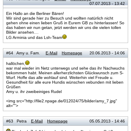
07.07.2013 - 13:42
Ein Hallo an die Berliner Bären!
Wir sind gerade hier zu Besuch und wollten natürlich nicht
gehen ohne einen lieben Gruß in Eurem GB zu hinterlassen! So
das haben wir nun getan, jetzt werden wir uns die vielen tollen
Bilder ansehen....
LG Arminia und das Lsh-Team
#64 Amy u. Fam.
E-Mail
Homepage
20.06.2013 - 14:06
hallöchen,
war mal wieder im Netz unterwegs und sehe das ihr Nachwuchs
bekommen habt. Meinen allerherzlichsten Glückwunsch zum S-
Wurf. Hoffe das alle wohlauf sind. Weiterhin viel Freude u.
Gesundheit für alle eure Hundis wünschen vebunden mit lieben
Grüßen
Amy u. ihr zweibeiniges Rudel
<img src="http://file2.npage.de/012024/75/bilder/amy_7.jpg"
alt="">
#63 Petra
E-Mail
Homepage
05.05.2013 - 14:46