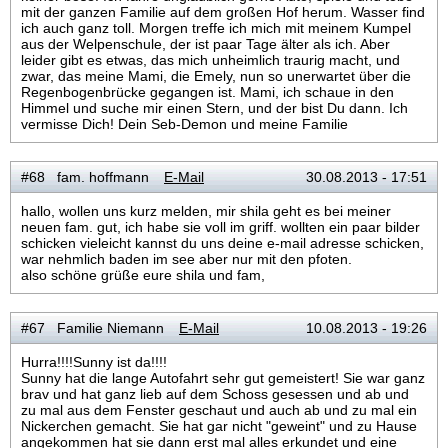
mit der ganzen Familie auf dem großen Hof herum. Wasser find
ich auch ganz toll. Morgen treffe ich mich mit meinem Kumpel
aus der Welpenschule, der ist paar Tage älter als ich. Aber
leider gibt es etwas, das mich unheimlich traurig macht, und
zwar, das meine Mami, die Emely, nun so unerwartet über die
Regenbogenbrücke gegangen ist. Mami, ich schaue in den
Himmel und suche mir einen Stern, und der bist Du dann. Ich
vermisse Dich! Dein Seb-Demon und meine Familie
#68 fam. hoffmann
E-Mail
30.08.2013 - 17:51
hallo, wollen uns kurz melden, mir shila geht es bei meiner
neuen fam. gut, ich habe sie voll im griff. wollten ein paar bilder
schicken vieleicht kannst du uns deine e-mail adresse schicken,
war nehmlich baden im see aber nur mit den pfoten.
also schöne grüße eure shila und fam,
#67 Familie Niemann
E-Mail
10.08.2013 - 19:26
Hurra!!!!Sunny ist da!!!!
Sunny hat die lange Autofahrt sehr gut gemeistert! Sie war ganz
brav und hat ganz lieb auf dem Schoss gesessen und ab und
zu mal aus dem Fenster geschaut und auch ab und zu mal ein
Nickerchen gemacht. Sie hat gar nicht "geweint" und zu Hause
angekommen hat sie dann erst mal alles erkundet und eine