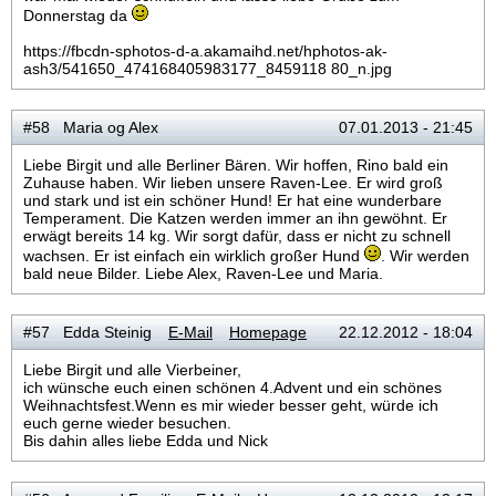
Donnerstag da
https://fbcdn-sphotos-d-a.akamaihd.net/hphotos-ak-
ash3/541650_474168405983177_8459118 80_n.jpg
#58 Maria og Alex
07.01.2013 - 21:45
Liebe Birgit und alle Berliner Bären. Wir hoffen, Rino bald ein
Zuhause haben. Wir lieben unsere Raven-Lee. Er wird groß
und stark und ist ein schöner Hund! Er hat eine wunderbare
Temperament. Die Katzen werden immer an ihn gewöhnt. Er
erwägt bereits 14 kg. Wir sorgt dafür, dass er nicht zu schnell
wachsen. Er ist einfach ein wirklich großer Hund
. Wir werden
bald neue Bilder. Liebe Alex, Raven-Lee und Maria.
#57 Edda Steinig
E-Mail
Homepage
22.12.2012 - 18:04
Liebe Birgit und alle Vierbeiner,
ich wünsche euch einen schönen 4.Advent und ein schönes
Weihnachtsfest.Wenn es mir wieder besser geht, würde ich
euch gerne wieder besuchen.
Bis dahin alles liebe Edda und Nick