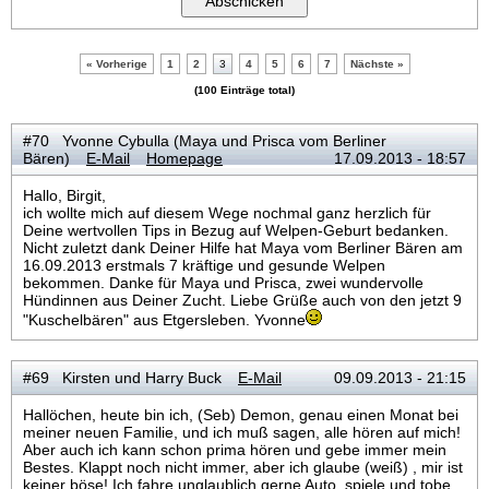
« Vorherige
1
2
3
4
5
6
7
Nächste »
(100 Einträge total)
#70 Yvonne Cybulla (Maya und Prisca vom Berliner
Bären)
E-Mail
Homepage
17.09.2013 - 18:57
Hallo, Birgit,
ich wollte mich auf diesem Wege nochmal ganz herzlich für
Deine wertvollen Tips in Bezug auf Welpen-Geburt bedanken.
Nicht zuletzt dank Deiner Hilfe hat Maya vom Berliner Bären am
16.09.2013 erstmals 7 kräftige und gesunde Welpen
bekommen. Danke für Maya und Prisca, zwei wundervolle
Hündinnen aus Deiner Zucht. Liebe Grüße auch von den jetzt 9
"Kuschelbären" aus Etgersleben. Yvonne
#69 Kirsten und Harry Buck
E-Mail
09.09.2013 - 21:15
Hallöchen, heute bin ich, (Seb) Demon, genau einen Monat bei
meiner neuen Familie, und ich muß sagen, alle hören auf mich!
Aber auch ich kann schon prima hören und gebe immer mein
Bestes. Klappt noch nicht immer, aber ich glaube (weiß) , mir ist
keiner böse! Ich fahre unglaublich gerne Auto, spiele und tobe